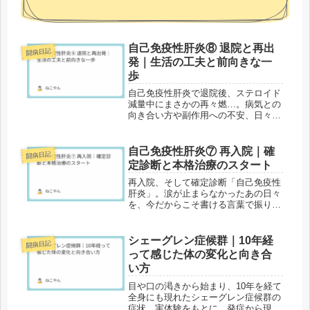
自己免疫性肝炎⑧ 退院と再出
闘病日記
発｜生活の工夫と前向きな一
歩
自己免疫性肝炎で退院後、ステロイド
減量中にまさかの再々燃…。病気との
向き合い方や副作用への不安、日々の
記録を綴ります。
自己免疫性肝炎⑦ 再入院｜確
闘病日記
定診断と本格治療のスタート
再入院、そして確定診断「自己免疫性
肝炎」。涙が止まらなかったあの日々
を、今だからこそ書ける言葉で振り返
ります。
シェーグレン症候群｜10年経
闘病日記
って感じた体の変化と向き合
い方
目や口の渇きから始まり、10年を経て
全身にも現れたシェーグレン症候群の
症状。実体験をもとに、発症から現在