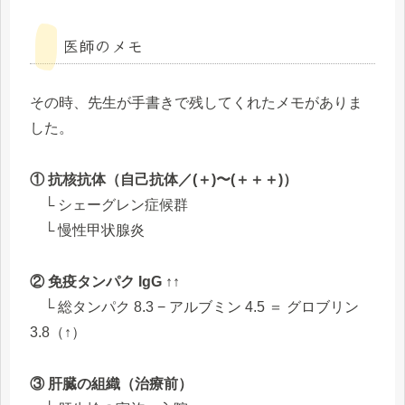
医師のメモ
その時、先生が手書きで残してくれたメモがありま
した。
① 抗核抗体（自己抗体／(＋)〜(＋＋＋)）
└ シェーグレン症候群
└ 慢性甲状腺炎
② 免疫タンパク IgG ↑↑
└ 総タンパク 8.3 − アルブミン 4.5 ＝ グロブリン
3.8（↑）
③ 肝臓の組織（治療前）