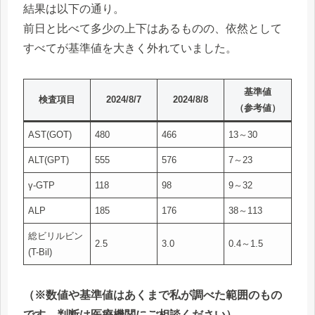
結果は以下の通り。
前日と比べて多少の上下はあるものの、依然として
すべてが基準値を大きく外れていました。
基準値
検査項目
2024/8/7
2024/8/
8
（参考値）
AST(GOT)
480
466
13～30
ALT(GPT)
555
576
7～23
γ-GTP
118
98
9～32
ALP
185
176
38～113
総ビリルビン
2.5
3.0
0.4～1.5
(T-Bil)
（※数値や基準値はあくまで私が調べた範囲のもの
です。判断は医療機関にご相談ください）