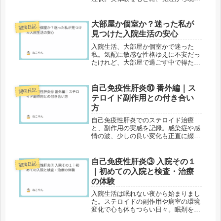
までの経過や日常の工夫を綴りまし
た。同じ症状に悩む方へ、少しでも寄
り添えますように。
大部屋か個室か？迷った私が
闘病日記
見つけた入院生活の安心
入院生活、大部屋か個室かで迷った
私。気配に敏感な性格ゆえに不安だっ
たけれど、大部屋で過ごす中で得た意
外な安心感とは。イビキ、耳栓、カー
テン越しの人間模様――その全てが、
少しだけ私を変えてくれました。
自己免疫性肝炎⑩ 番外編｜ス
闘病日記
テロイド副作用との付き合い
方
自己免疫性肝炎でのステロイド治療
と、副作用の実感を記録。感染症や感
情の波、少しの良い変化も正直に綴り
ます。
自己免疫性肝炎③ 入院その１
闘病日記
｜初めての入院と検査・治療
の体験
入院生活は眠れない夜から始まりまし
た。ステロイドの副作用や病室の環境
変化で心も体もつらい日々。眠剤を使
うようになって、ようやく少し心が落