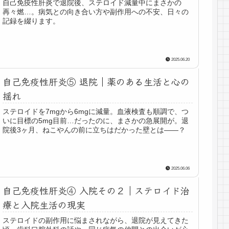
自己免疫性肝炎で退院後、ステロイド減量中にまさかの
再々燃…。病気との向き合い方や副作用への不安、日々の
記録を綴ります。
2025.06.20
自己免疫性肝炎⑤ 退院｜薬のある生活と心の
揺れ
ステロイドを7mgから6mgに減量。血液検査も順調で、つ
いに目標の5mg目前…だったのに、まさかの急展開が。退
院後3ヶ月、ねこやんの前に立ちはだかった壁とは――？
2025.06.06
自己免疫性肝炎④ 入院その２｜ステロイド治
療と入院生活の現実
ステロイドの副作用に悩まされながら、退院が見えてきた